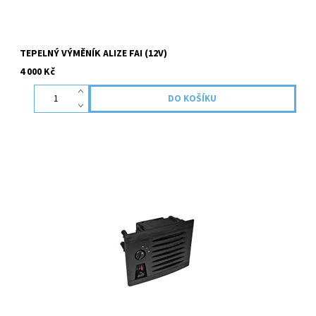
TEPELNÝ VÝMĚNÍK ALIZE FAI (12V)
4 000 Kč
Tepelný výměník slouží pro šíření tepla z teplovodních modelů
topení do interieru ,kde je instalován. V případě, že potřebujete
pomoci s výběrem, neváhejte se na nás obrátit!...