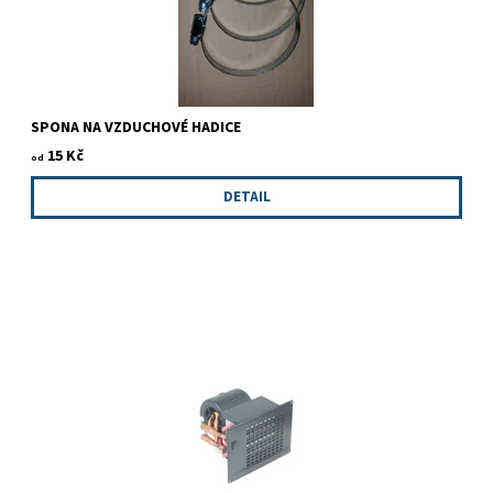
SPONA NA VZDUCHOVÉ HADICE
15 Kč
od
DETAIL
Tepelný výměník slouží pro šíření tepla z teplovodních modelů
topení do interieru ,kde je instalován. V případě, že potřebujete
pomoci s výběrem, neváhejte se na nás obrátit!...