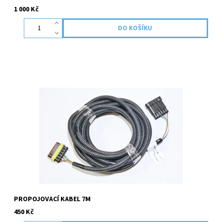
1 000 Kč
Kabel nahrazuje kabel o délce 1,8m , který je součástí dodávky
topení.
PROPOJOVACÍ KABEL 7M
450 Kč