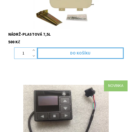
NÁDRŽ-PLASTOVÁ 7,5L
500 Kč
NOVINKA
Ovladač má možnost nastavení činností topení a předvolbu na 3
dny. Ovládací panel pasuje k nezávislému topení Planar 2d nebo
Planar 44d s kabelem pro modem