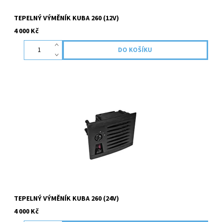
TEPELNÝ VÝMĚNÍK KUBA 260 (12V)
4 000 Kč
Tepelný výměník slouží pro šíření tepla z teplovodních modelů
topení do interieru ,kde je instalován. V případě, že potřebujete
pomoci s výběrem, neváhejte se na nás obrátit!...
TEPELNÝ VÝMĚNÍK KUBA 260 (24V)
4 000 Kč