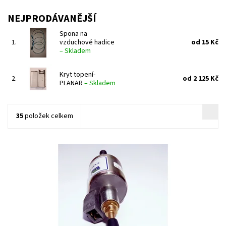
NEJPRODÁVANĚJŠÍ
Spona na
1.
vzduchové hadice
od 15 Kč
–
Skladem
Kryt topení-
2.
od 2 125 Kč
PLANAR
–
Skladem
35
položek celkem
Ekonomická náhrada originálního čerpadla pro systémy
EBERSPÄCHER. Kvalita a spolehlivost je zaručena.