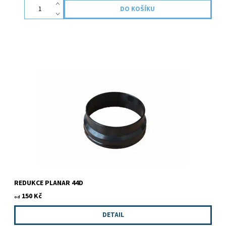
Slouží pro napojení vzduchových hadic o příslušném průměru .
REDUKCE PLANAR 44D
150 Kč
od
DETAIL