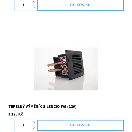
Tepelný výměník slouží pro šíření tepla z teplovodních modelů
topení do interieru ,kde je instalován. V případě, že potřebujete
pomoci s výběrem, neváhejte se na nás obrátit!...
TEPELNÝ VÝMĚNÍK SILENCIO FAI (12V)
3 125 Kč