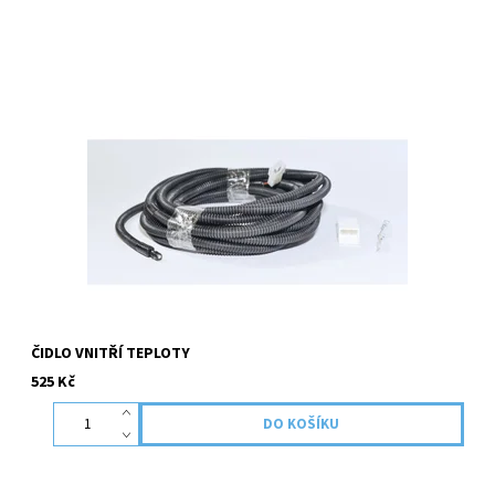
Doplňkové externí teplotní čidlo. Vypíná topení při dosazeni
teploty +5°C k teplotě nastavené na ovládacím panelu nebo
zapíná topení při poklesu teploty -5°C k...
ČIDLO VNITŘÍ TEPLOTY
525 Kč