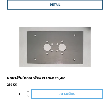
DETAIL
Podložka pro montáž topení PLANAR 2D,44D.
MONTÁŽNÍ PODLOŽKA PLANAR 2D,44D
250 Kč