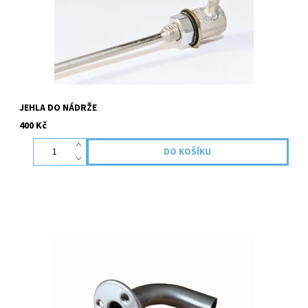
JEHLA DO NÁDRŽE
400 Kč
Koncovka saní je nezbytná pro přívod vzduchu na spalování při
montáži topení na lodi. Montáž topení v malých prostorech bez
cirkulace vzduchu muže přivést k nedostatku vzduchu pro...