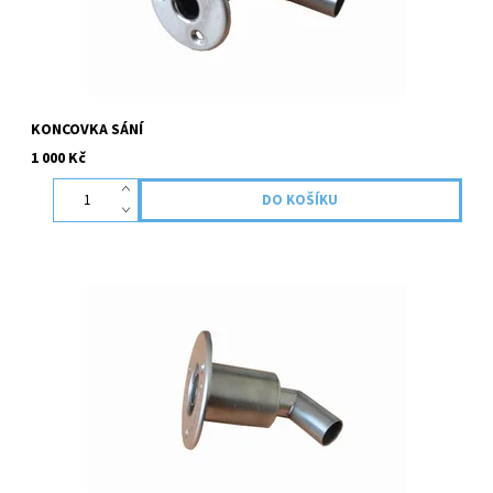
KONCOVKA SÁNÍ
1 000 Kč
Nerezová koncovka pro použití na lodích. Materiál dobře odolává
povětrnostním podmínkám a sladké/slané vodě.