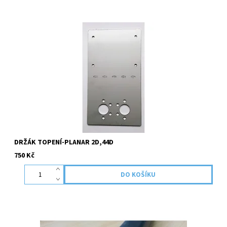
Tento držák slouží k uchycení PLANAR 2D,44D.
DRŽÁK TOPENÍ-PLANAR 2D,44D
750 Kč