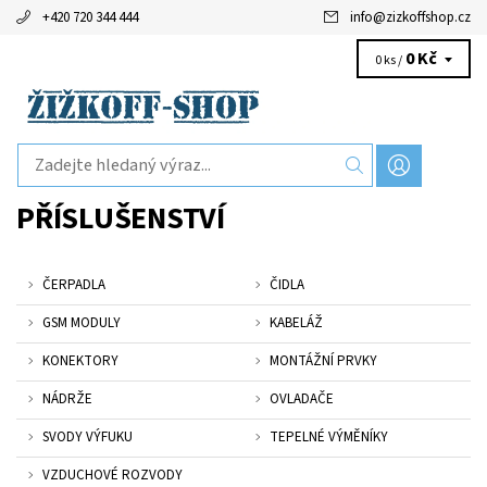
+420 720 344 444
info
@
zizkoffshop.cz
0 Kč
0 ks /
PŘÍSLUŠENSTVÍ
ČERPADLA
ČIDLA
GSM MODULY
KABELÁŽ
KONEKTORY
MONTÁŽNÍ PRVKY
NÁDRŽE
OVLADAČE
SVODY VÝFUKU
TEPELNÉ VÝMĚNÍKY
VZDUCHOVÉ ROZVODY