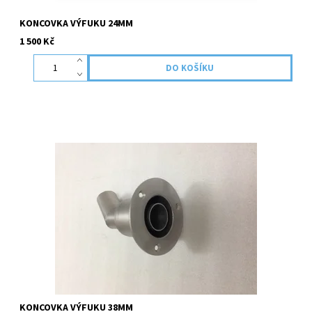
KONCOVKA VÝFUKU 24MM
1 500 Kč
Nerezová koncovka pro použití na lodích. Materiál dobře odolává
povětrnostním podmínkám a sladké/slané vodě.
KONCOVKA VÝFUKU 38MM