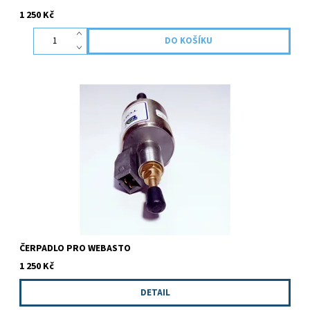
1 250 Kč
Ekonomická náhrada originálního čerpadla pro systémy
WEBASTO. Kvalita a spolehlivost je zaručena.
ČERPADLO PRO WEBASTO
1 250 Kč
DETAIL