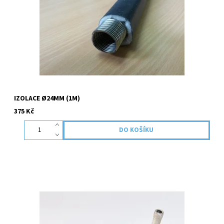
IZOLACE Ø24MM (1M)
375 Kč
Pro nádrže dodávané s topením i pro dodatečnou montáž k
nádrži vozidel,lodí atd.