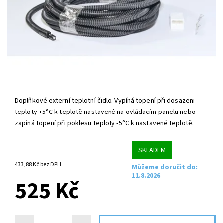
Doplňkové externí teplotní čidlo. Vypíná topení při dosazeni
teploty +5°C k teplotě nastavené na ovládacím panelu nebo
zapíná topení při poklesu teploty -5°C k nastavené teplotě.
SKLADEM
433,88 Kč bez DPH
Můžeme doručit do:
11.8.2026
525 Kč