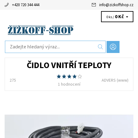
+420 720 344 444
info
@
zizkoffshop.cz
0 Kč
0 ks /
ČIDLO VNITŘÍ TEPLOTY
275
ADVERS
(www)
1 hodnocení