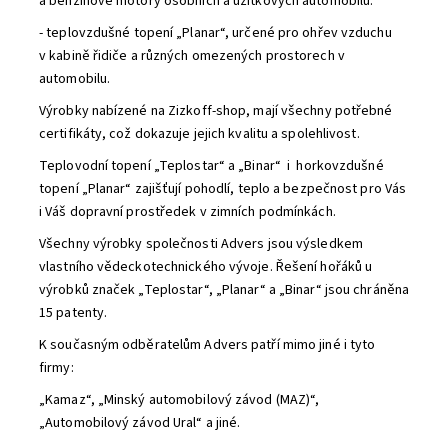
a benzínové motory osobních a užitkových automobilů.
- teplovzdušné topení „Planar“, určené pro ohřev vzduchu
v kabině řidiče a různých omezených prostorech v
automobilu.
Výrobky nabízené na Zizkoff-shop, mají všechny potřebné
certifikáty, což dokazuje jejich kvalitu a spolehlivost.
Teplovodní topení „Teplostar“ a „Binar“ i horkovzdušné
topení „Planar“ zajišťují pohodlí, teplo a bezpečnost pro Vás
i Váš dopravní prostředek v zimních podmínkách.
Všechny výrobky společnosti Advers jsou výsledkem
vlastního vědeckotechnického vývoje. Řešení hořáků u
výrobků značek „Teplostar“, „Planar“ a „Binar“ jsou chráněna
15 patenty.
K současným odběratelům Advers patří mimo jiné i tyto
firmy:
„Kamaz“, „Minský automobilový závod (MAZ)“,
„Automobilový závod Ural“ a jiné.