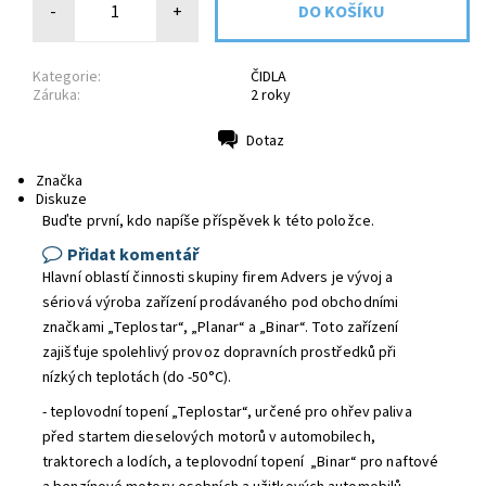
-
+
Kategorie:
ČIDLA
Záruka:
2 roky
Dotaz
Tisk
Značka
Diskuze
Buďte první, kdo napíše příspěvek k této položce.
Přidat komentář
Hlavní oblastí činnosti skupiny firem Advers je vývoj a
sériová výroba zařízení prodávaného pod obchodními
značkami „Teplostar“, „Planar“ a „Binar“. Toto zařízení
zajišťuje spolehlivý provoz dopravních prostředků při
nízkých teplotách (do -50°С).
- teplovodní topení „Teplostar“, určené pro ohřev paliva
před startem dieselových motorů v automobilech,
traktorech a lodích, a teplovodní topení „Binar“ pro naftové