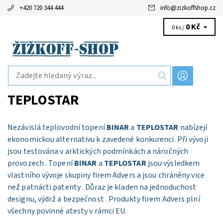
+420 720 344 444
info
@
zizkoffshop.cz
0 Kč
0 ks /
TEPLOSTAR
Nezávislá teplovodní topení
BINAR
a
TEPLOSTAR
nabízejí
ekonomickou alternativu k zavedené konkurenci. Při vývoji
jsou testována v arktických podmínkách a náročných
provozech . Topení
BINAR
a
TEPLOSTAR
jsou výsledkem
vlastního vývoje skupiny firem Advers a jsou chráněny vice
než patnácti patenty . Důraz je kladen na jednoduchost
designu, výdrž a bezpečnost . Produkty firem Advers plní
všechny povinné atesty v rámci EU.