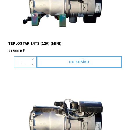
TEPLOSTAR 14TS (12V) (MINI)
21 500 Kč
Přídavná teplovodní topení BINAR a TEPLOSTAR nabízejí
ekonomickou alternativu k zavedené konkurenci . Při vývoji jsou
testována v arktických podmínkách a náročných provozech ....