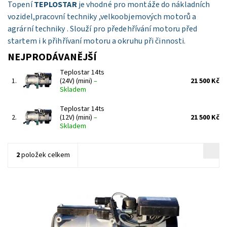
Topení
TEPLOSTAR
je vhodné pro montáže do nákladních
vozidel,pracovní techniky ,velkoobjemových motorů a
agrární techniky . Slouží pro předehřívání motoru před
startem i k přihřívaní motoru a okruhu při činnosti.
NEJPRODÁVANĚJŠÍ
Teplostar 14ts
1.
(24V) (mini)
–
21 500 Kč
Skladem
Teplostar 14ts
2.
(12V) (mini)
–
21 500 Kč
Skladem
2
položek celkem
Přídavná teplovodní topení BINAR a TEPLOSTAR nabízejí
ekonomickou alternativu k zavedené konkurenci . Při vývoji jsou
testována v arktických podmínkách a náročných provozech ....