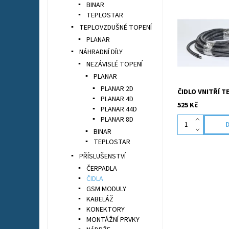
BINAR
TEPLOSTAR
Doplňkové externí
TEPLOVZDUŠNÉ TOPENÍ
Vypíná topení př
+5°C k
PLANAR
teplotě nastave
NÁHRADNÍ DÍLY
nebo zapíná tope
teploty -5°C k...
NEZÁVISLÉ TOPENÍ
PLANAR
PLANAR 2D
ČIDLO VNITŘÍ T
PLANAR 4D
525 Kč
PLANAR 44D
PLANAR 8D
BINAR
TEPLOSTAR
PŘÍSLUŠENSTVÍ
ČERPADLA
ČIDLA
GSM MODULY
KABELÁŽ
KONEKTORY
MONTÁŽNÍ PRVKY