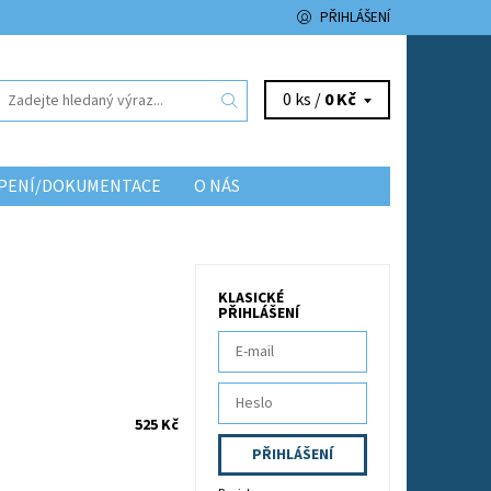
PŘIHLÁŠENÍ
0 ks /
0 Kč
TOPENÍ/DOKUMENTACE
O NÁS
KLASICKÉ
PŘIHLÁŠENÍ
525 Kč