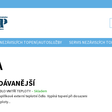
NEZÁVISLÝCH TOPENÍ/AUTOSLUŽBY
SERVIS NEZÁVISLÝCH 
A
DÁVANĚJŠÍ
IDLO VNITŘÍ TEPLOTY
–
Skladem
oplňkové externí teplotní čidlo. Vypíná topení při dosazeni
ploty...