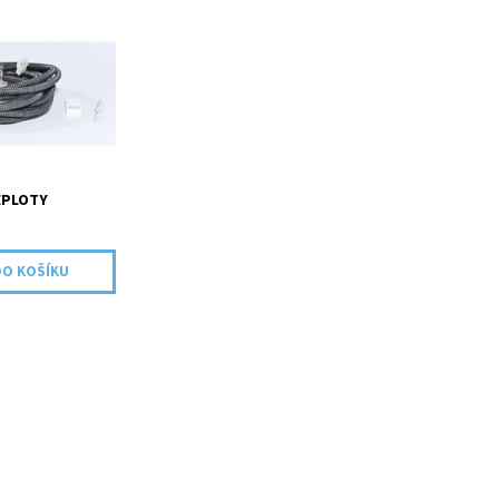
 teplotní čidlo.
i dosazeni teploty
né na ovládacím panelu
ní při poklesu
EPLOTY