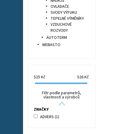
NÁDRŽE
OVLADAČE
SVODY VÝFUKU
TEPELNÉ VÝMĚNÍKY
VZDUCHOVÉ
ROZVODY
AUTOTERM
WEBASTO
525
Kč
526
Kč
Filtr podle parametrů,
vlastností a výrobců
ZNAČKY
ADVERS
(1)