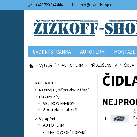
+420 720 344 444
info
@
zizkoffshop.cz
ÚVODNÍ STRÁNKA
AUTOTERM
MONTÁŽE 
KONTAKTY
OBCHODNÍ PODMÍNKY
Vytápění
AUTOTERM
PŘÍSLUŠENSTVÍ
ČIDLA
ČIDL
KATEGORIE
Nástroje , přípravky, nářadí
Elektro díly
NEJPRO
VICTRON ENERGY
Spotřební materiál
Č
D
1.
Vytápění
te
AUTOTERM
TEPLOVODNÍ TOPENÍ