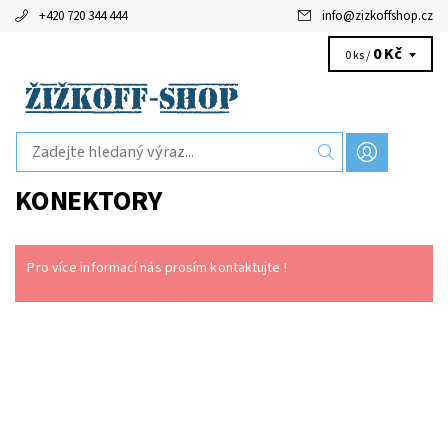
+420 720 344 444
info
@
zizkoffshop.cz
0 Kč
0 ks /
KONEKTORY
Pro více informací nás prosím kontaktujte !