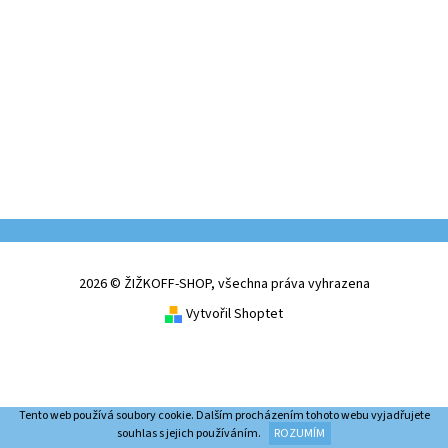
2026 © ŽIŽKOFF-SHOP, všechna práva vyhrazena
Vytvořil Shoptet
Tento web používá soubory cookie. Dalším procházením tohoto webu vyjadřujete
souhlas s jejich používáním.
ROZUMÍM