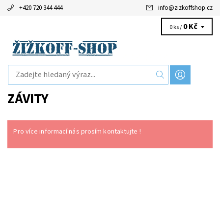
+420 720 344 444
info
@
zizkoffshop.cz
0 Kč
0 ks /
ZÁVITY
Pro více informací nás prosím kontaktujte !