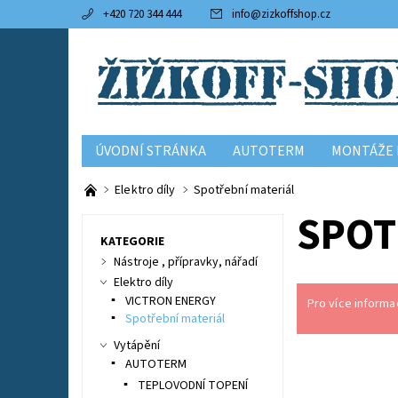
+420 720 344 444
info
@
zizkoffshop.cz
ÚVODNÍ STRÁNKA
AUTOTERM
MONTÁŽE 
KONTAKTY
OBCHODNÍ PODMÍNKY
Elektro díly
Spotřební materiál
SPOT
KATEGORIE
Nástroje , přípravky, nářadí
Elektro díly
VICTRON ENERGY
Pro více informa
Spotřební materiál
Vytápění
AUTOTERM
TEPLOVODNÍ TOPENÍ