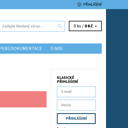
PŘIHLÁŠENÍ
0 ks /
0 Kč
TOPENÍ/DOKUMENTACE
O NÁS
KLASICKÉ
PŘIHLÁŠENÍ