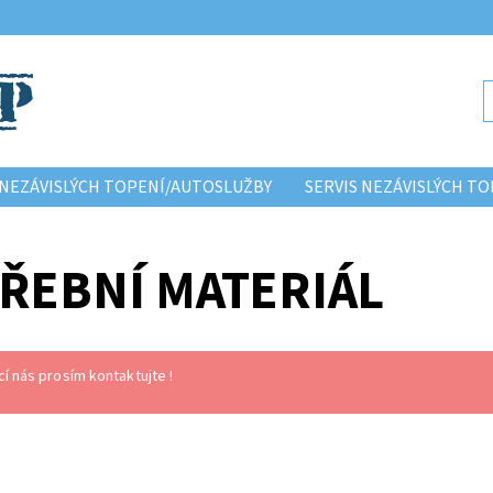
NEZÁVISLÝCH TOPENÍ/AUTOSLUŽBY
SERVIS NEZÁVISLÝCH 
ŘEBNÍ MATERIÁL
cí nás prosím kontaktujte !