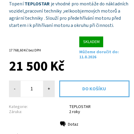
Topení
TEPLOSTAR
je vhodné pro montáže do nákladních
vozidel,pracovní techniky ,velkoobjemových motorů a
agrární techniky . Slouží pro předehřívání motoru před
startem i k přihřívaní motoru a okruhu při činnosti.
SKLADEM
17 768,60 Kč bez DPH
Můžeme doručit do:
11.8.2026
21 500 Kč
-
+
Kategorie:
TEPLOSTAR
Záruka:
2 roky
Dotaz
Tisk