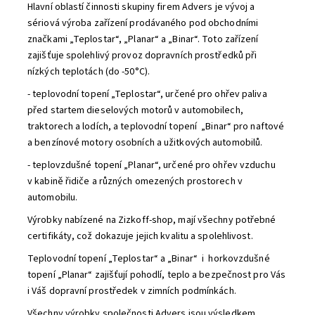
Hlavní oblastí činnosti skupiny firem Advers je vývoj a
sériová výroba zařízení prodávaného pod obchodními
značkami „Teplostar“, „Planar“ a „Binar“. Toto zařízení
zajišťuje spolehlivý provoz dopravních prostředků při
nízkých teplotách (do -50°С).
- teplovodní topení „Teplostar“, určené pro ohřev paliva
před startem dieselových motorů v automobilech,
traktorech a lodích, a teplovodní topení „Binar“ pro naftové
a benzínové motory osobních a užitkových automobilů.
- teplovzdušné topení „Planar“, určené pro ohřev vzduchu
v kabině řidiče a různých omezených prostorech v
automobilu.
Výrobky nabízené na Zizkoff-shop, mají všechny potřebné
certifikáty, což dokazuje jejich kvalitu a spolehlivost.
Teplovodní topení „Teplostar“ a „Binar“ i horkovzdušné
topení „Planar“ zajišťují pohodlí, teplo a bezpečnost pro Vás
i Váš dopravní prostředek v zimních podmínkách.
Všechny výrobky společnosti Advers jsou výsledkem