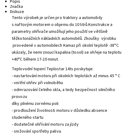
Popis
Značka
Diskuze
Tento výrobek je určen pro traktory a automobily
s naftovým motorem o objemu do 10 litrů.Konstrukce a
parametry ohřívače umožňují jeho použití ve většině
těžkotonážních nákladních automobilů. Zkoušky výrobku
provedené v automobilech Kamaz při okolní teplotě -38°C
ukázaly, že nemrznoucí kapalina (tosol) se ohřeje na teplotu
+40°C během 17-20 minut.
Teplovodní topení Teplostar 14ts poskytuje:
- nastartování motoru při okolních teplotách až minus 45 ° C
- vnitřní ohřev při volnoběhu
- odmrazování čelního skla, a tedy bezpečnost silničního
provozu
díky plnému zornému poli
- prodloužení životnosti motoru v důsledku absence
studeného startu
- dodatečné ohřívání motoru za jízdy
- snižování spotřeby paliva.