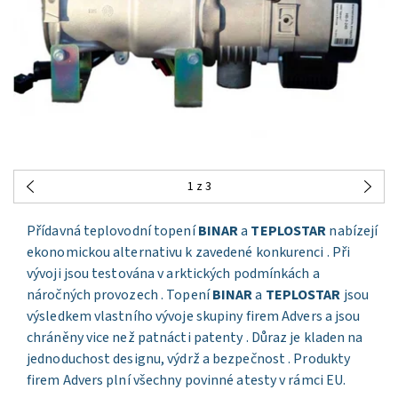
1
z 3
Přídavná teplovodní topení
BINAR
a
TEPLOSTAR
nabízejí
ekonomickou alternativu k zavedené konkurenci . Při
vývoji jsou testována v arktických podmínkách a
náročných provozech . Topení
BINAR
a
TEPLOSTAR
jsou
výsledkem vlastního vývoje skupiny firem Advers a jsou
chráněny vice než patnácti patenty . Důraz je kladen na
jednoduchost designu, výdrž a bezpečnost . Produkty
firem Advers plní všechny povinné atesty v rámci EU.