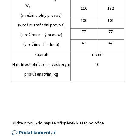
W,
110
132
(v režimu plný provoz)
100
101
(v režimu střední provoz)
77
77
(v režimu malý provoz)
47
47
(v režimu chladnutí)
Zapnutí
ručně
Hmotnost ohřívače s veškerým
10
příslušenstvím, kg
Buďte první, kdo napíše příspěvek k této položce.
Přidat komentář