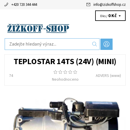
+420 720 344 444
info
@
zizkoffshop.cz
0 Kč
0 ks /
TEPLOSTAR 14TS (24V) (MINI)
74
ADVERS
(www)
Neohodnoceno