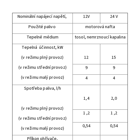
Nominální napájecí napětí,
12V
24 V
Použité palivo
motorová nafta
Tepelné médium
tosol, nemrznoucí kapalina
Tepelná účinnost, kW
(v režimu plný provoz)
12
15
(v režimu střední provoz)
9
9
(v režimu malý provoz)
4
4
Spotřeba paliva, l/h
1,4
2,0
(v režimu plný provoz)
1 ,2
1 ,2
(v režimu střední provoz)
0,54
0,54
(v režimu malý provoz)
Příkon ohřívače,