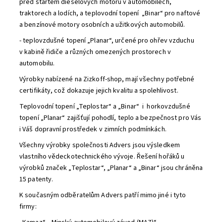
před startem dieselových motorů v automobilech,
traktorech a lodích, a teplovodní topení „Binar“ pro naftové
a benzínové motory osobních a užitkových automobilů.
- teplovzdušné topení „Planar“, určené pro ohřev vzduchu
v kabině řidiče a různých omezených prostorech v
automobilu.
Výrobky nabízené na Zizkoff-shop, mají všechny potřebné
certifikáty, což dokazuje jejich kvalitu a spolehlivost.
Teplovodní topení „Teplostar“ a „Binar“ i horkovzdušné
topení „Planar“ zajišťují pohodlí, teplo a bezpečnost pro Vás
i Váš dopravní prostředek v zimních podmínkách.
Všechny výrobky společnosti Advers jsou výsledkem
vlastního vědeckotechnického vývoje. Řešení hořáků u
výrobků značek „Teplostar“, „Planar“ a „Binar“ jsou chráněna
15 patenty.
K současným odběratelům Advers patří mimo jiné i tyto
firmy: