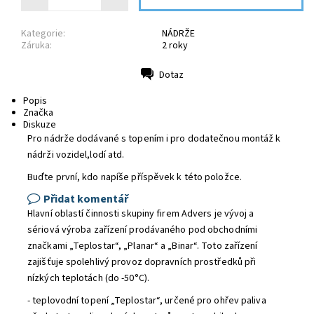
Kategorie:
NÁDRŽE
Záruka:
2 roky
Dotaz
Tisk
Popis
Značka
Diskuze
Pro nádrže dodávané s topením i pro dodatečnou montáž k
nádrži vozidel,lodí atd.
Buďte první, kdo napíše příspěvek k této položce.
Přidat komentář
Hlavní oblastí činnosti skupiny firem Advers je vývoj a
sériová výroba zařízení prodávaného pod obchodními
značkami „Teplostar“, „Planar“ a „Binar“. Toto zařízení
zajišťuje spolehlivý provoz dopravních prostředků při
nízkých teplotách (do -50°С).
- teplovodní topení „Teplostar“, určené pro ohřev paliva