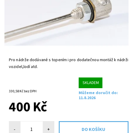
Pro nádrže dodávané s topením i pro dodatečnou montáž k nádrži
vozidel,lodí atd.
SKLADEM
330,58 Kč bez DPH
Můžeme doručit do:
11.8.2026
400 Kč
-
+