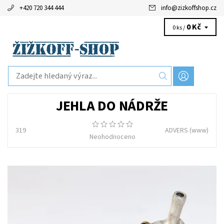
+420 720 344 444
info
@
zizkoffshop.cz
0 Kč
0 ks /
JEHLA DO NÁDRŽE
319
ADVERS
(www)
Neohodnoceno