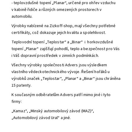
- teplovzdušné topení „Planar“, určené pro ohřev vzduchu
v kabině řidiče a různých omezených prostorech v
automobilu.
Výrobky nabízené na Zizkoff-shop, mají všechny potřebné
certifikáty, což dokazuje jejich kvalitu a spolehlivost.
Teplovodní topení „Teplostar“ a „Binar“ i horkovzdušné
topení „Planar“ zajišťují pohodlí, teplo a bezpečnost pro Vás
i Váš dopravní prostředek v zimních podmínkách.
Všechny výrobky společnosti Advers jsou výsledkem
vlastního vědeckotechnického vývoje. Řešení hořáků u
výrobků značek „Teplostar“, „Planar“ a „Binar“ jsou chráněna
15 patenty.
K současným odběratelům Advers patří mimo jiné i tyto
firmy:
„Kamaz“, „Minský automobilový závod (MAZ)“,
„Automobilový závod Ural“ a jiné.