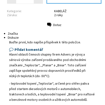
Kategorie:
KABELÁŽ
Záruka:
2 roky
Dotaz
Tisk
Značka
Diskuze
Buďte první, kdo napíše příspěvek k této položce.
Přidat komentář
Hlavní oblastí činnosti skupiny firem Advers je vývoj a
sériová výroba zařízení prodávaného pod obchodními
značkami „Teplostar“, „Planar“ a „Binar“. Toto zařízení
zajišťuje spolehlivý provoz dopravních prostředků při
nízkých teplotách (do -50°С).
- teplovodní topení „Teplostar“, určené pro ohřev paliva
před startem dieselových motorů v automobilech,
traktorech a lodích, a teplovodní topení „Binar“ pro naftové
a benzínové motory osobních a užitkových automobilů.