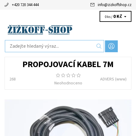
+420 720 344 444
info
@
zizkoffshop.cz
0 Kč
0 ks /
PROPOJOVACÍ KABEL 7M
268
ADVERS
(www)
Neohodnoceno