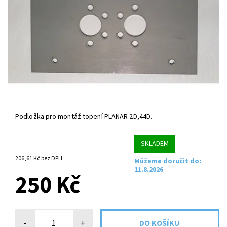
Podložka pro montáž topení PLANAR 2D,44D.
SKLADEM
206,61 Kč bez DPH
Můžeme doručit do:
11.8.2026
250 Kč
-
+