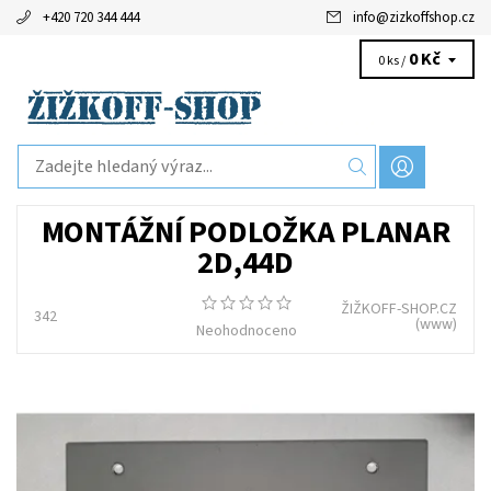
+420 720 344 444
info
@
zizkoffshop.cz
0 Kč
0 ks /
MONTÁŽNÍ PODLOŽKA PLANAR
2D,44D
ŽIŽKOFF-SHOP.CZ
342
(www)
Neohodnoceno