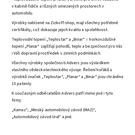
v kabině řidiče a různých omezených prostorech v
automobilu.
Výrobky nabízené na Zizkoff-shop, mají všechny potřebné
certifikáty, což dokazuje jejich kvalitu a spolehlivost.
Teplovodní topení „Teplostar“ a „Binar“ i horkovzdušné
topení „Planar“ zajišťují pohodlí, teplo a bezpečnost pro Vás
i Váš dopravní prostředek v zimních podmínkách.
Všechny výrobky společnosti Advers jsou výsledkem
vlastního vědeckotechnického vývoje. Řešení hořáků u
výrobků značek „Teplostar“, „Planar“ a „Binar“ jsou chráněna
15 patenty.
K současným odběratelům Advers patří mimo jiné i tyto
firmy:
„Kamaz“, „Minský automobilový závod (MAZ)“,
„Automobilový závod Ural“ a jiné.