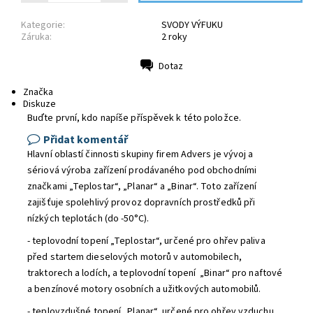
Kategorie:
SVODY VÝFUKU
Záruka:
2 roky
Dotaz
Tisk
Značka
Diskuze
Buďte první, kdo napíše příspěvek k této položce.
Přidat komentář
Hlavní oblastí činnosti skupiny firem Advers je vývoj a
sériová výroba zařízení prodávaného pod obchodními
značkami „Teplostar“, „Planar“ a „Binar“. Toto zařízení
zajišťuje spolehlivý provoz dopravních prostředků při
nízkých teplotách (do -50°С).
- teplovodní topení „Teplostar“, určené pro ohřev paliva
před startem dieselových motorů v automobilech,
traktorech a lodích, a teplovodní topení „Binar“ pro naftové
a benzínové motory osobních a užitkových automobilů.
- teplovzdušné topení „Planar“, určené pro ohřev vzduchu