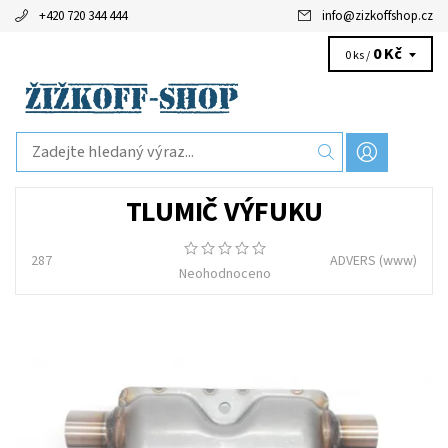
+420 720 344 444
info
@
zizkoffshop.cz
0 Kč
0 ks /
TLUMIČ VÝFUKU
287
ADVERS
(www)
Neohodnoceno