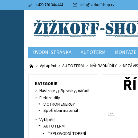
+420 720 344 444
info
@
zizkoffshop.cz
ÚVODNÍ STRÁNKA
AUTOTERM
MONTÁŽE 
KONTAKTY
OBCHODNÍ PODMÍNKY
Vytápění
AUTOTERM
NÁHRADNÍ DÍLY
NEZÁVI
ŘÍ
KATEGORIE
Nástroje , přípravky, nářadí
Elektro díly
VICTRON ENERGY
Spotřební materiál
199
Vytápění
AUTOTERM
TEPLOVODNÍ TOPENÍ