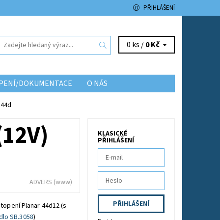
PŘIHLÁŠENÍ
0 ks /
0 Kč
TOPENÍ/DOKUMENTACE
O NÁS
 44d
(12V)
KLASICKÉ
PŘIHLÁŠENÍ
ADVERS
(www)
 topení Planar 44d12 (s
dlo SB.3058
)