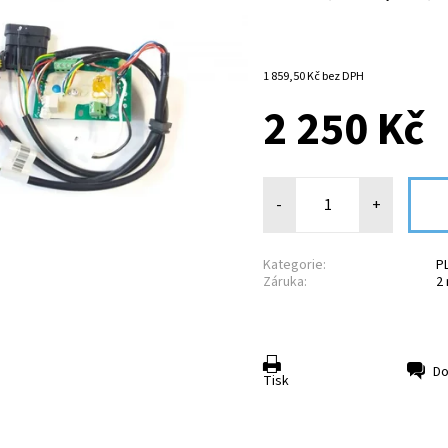
1 859,50 Kč bez DPH
2 250 Kč
-
+
Kategorie:
P
Záruka:
2
Do
Tisk