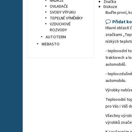
NÁDRŽE
Značka
OVLADAČE
Diskuze
SVODY VÝFUKU
Buďte první, k
TEPELNÉ VÝMĚNÍKY
Přidat k
VZDUCHOVÉ
Hlavní oblastí
ROZVODY
značkami „Tepl
AUTOTERM
nízkých teplotá
WEBASTO
- teplovodní t
traktorech a l
automobilů.
- teplovzdušné
automobilu.
Výrobky nabíze
Teplovodní top
pro Vás i Váš 
Všechny výrob
výrobků značek