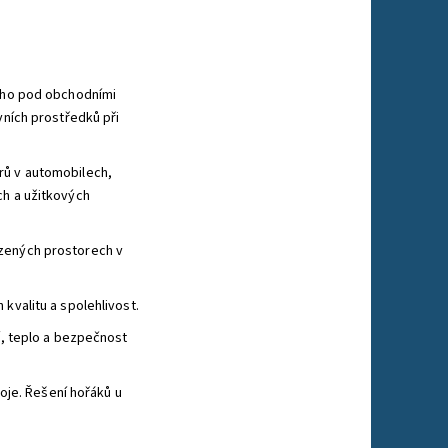
ného pod obchodními
vních prostředků při
rů v automobilech,
ch a užitkových
ezených prostorech v
kvalitu a spolehlivost.
í, teplo a bezpečnost
je. Řešení hořáků u