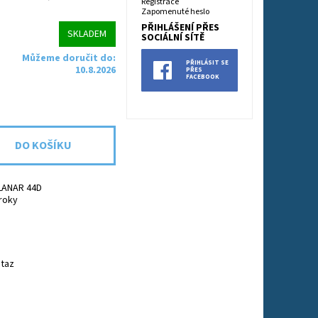
Registrace
Zapomenuté heslo
PŘIHLÁŠENÍ PŘES
SKLADEM
SOCIÁLNÍ SÍTĚ
Můžeme doručit do:
PŘIHLÁSIT SE
10.8.2026
PŘES
FACEBOOK
LANAR 44D
 roky
taz