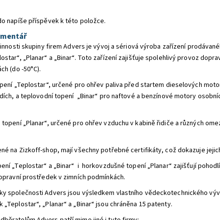
do napíše příspěvek k této položce.
omentář
 činnosti skupiny firem Advers je vývoj a sériová výroba zařízení prodáva
ostar“, „Planar“ a „Binar“. Toto zařízení zajišťuje spolehlivý provoz dopra
ch (do -50°С).
opení „Teplostar“, určené pro ohřev paliva před startem dieselových moto
odích, a teplovodní topení „Binar“ pro naftové a benzínové motory osobní
 topení „Planar“, určené pro ohřev vzduchu v kabině řidiče a různých om
né na Zizkoff-shop, mají všechny potřebné certifikáty, což dokazuje jejich 
ení „Teplostar“ a „Binar“ i horkovzdušné topení „Planar“ zajišťují pohodl
dopravní prostředek v zimních podmínkách.
ky společnosti Advers jsou výsledkem vlastního vědeckotechnického vývo
 „Teplostar“, „Planar“ a „Binar“ jsou chráněna 15 patenty.